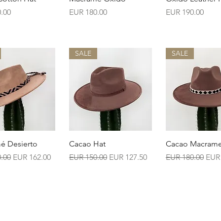
Precio
Precio
.00
EUR 180.00
EUR 190.00
SALE
SALE
ista rápida
Vista rápida
Vista rápi
é Desierto
Cacao Hat
Cacao Macrame
Precio de oferta
Precio
Precio de oferta
Precio
Prec
.00
EUR 162.00
EUR 150.00
EUR 127.50
EUR 180.00
EUR 