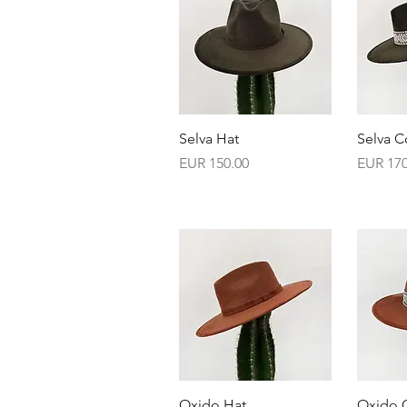
Vista rápida
V
Selva Hat
Selva C
Precio
Precio
EUR 150.00
EUR 170
Vista rápida
V
Oxido Hat
Oxido 