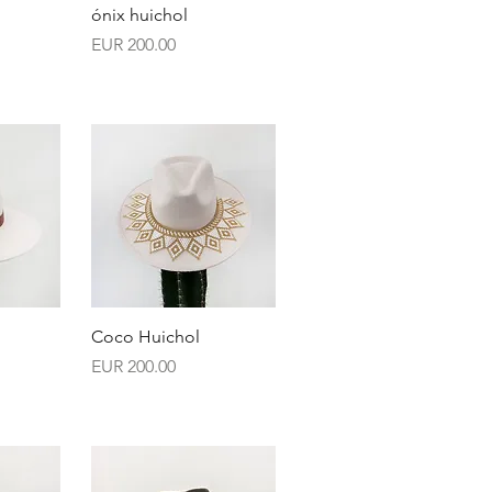
da
Vista rápida
ónix huichol
Precio
EUR 200.00
da
Vista rápida
Coco Huichol
Precio
EUR 200.00