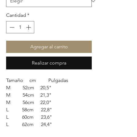
Cantidad
*
Agregar al carrito
Realizar compra
Tamaño cm Pulgadas
M 52cm 20,5"
M 54cm 21,3"
M 56cm 22,0"
L 58cm 22,8"
L 60cm 23,6"
L 62cm 24,4"