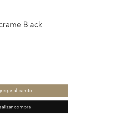
crame Black
cio
regar al carrito
ealizar compra