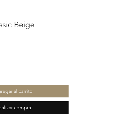
ssic Beige
cio
regar al carrito
ealizar compra