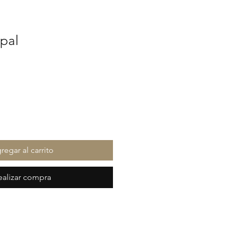
pal
io
regar al carrito
ealizar compra