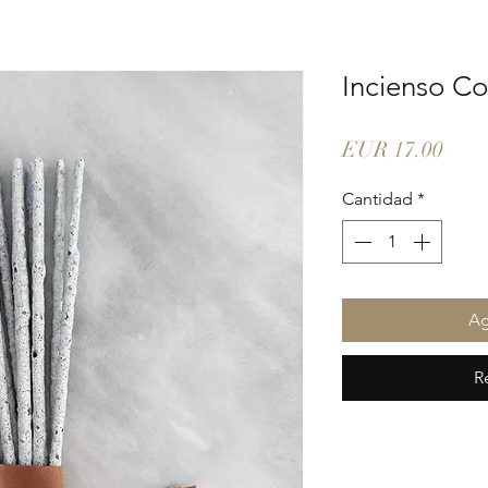
Incienso Co
Prec
EUR 17.00
Cantidad
*
Ag
R